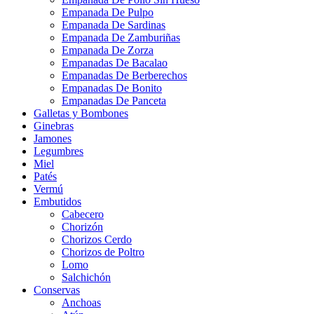
Empanada De Pulpo
Empanada De Sardinas
Empanada De Zamburiñas
Empanada De Zorza
Empanadas De Bacalao
Empanadas De Berberechos
Empanadas De Bonito
Empanadas De Panceta
Galletas y Bombones
Ginebras
Jamones
Legumbres
Miel
Patés
Vermú
Embutidos
Cabecero
Chorizón
Chorizos Cerdo
Chorizos de Poltro
Lomo
Salchichón
Conservas
Anchoas