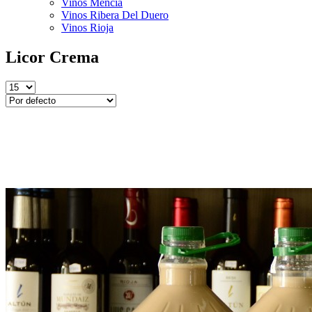
Vinos Mencía
Vinos Ribera Del Duero
Vinos Rioja
Licor Crema