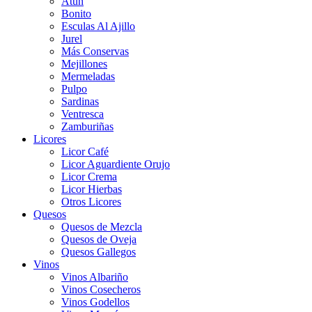
Atún
Bonito
Esculas Al Ajillo
Jurel
Más Conservas
Mejillones
Mermeladas
Pulpo
Sardinas
Ventresca
Zamburiñas
Licores
Licor Café
Licor Aguardiente Orujo
Licor Crema
Licor Hierbas
Otros Licores
Quesos
Quesos de Mezcla
Quesos de Oveja
Quesos Gallegos
Vinos
Vinos Albariño
Vinos Cosecheros
Vinos Godellos