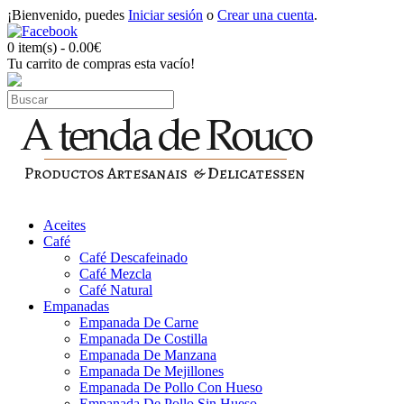
¡Bienvenido, puedes
Iniciar sesión
o
Crear una cuenta
.
0 item(s) - 0.00€
Tu carrito de compras esta vacío!
Aceites
Café
Café Descafeinado
Café Mezcla
Café Natural
Empanadas
Empanada De Carne
Empanada De Costilla
Empanada De Manzana
Empanada De Mejillones
Empanada De Pollo Con Hueso
Empanada De Pollo Sin Hueso