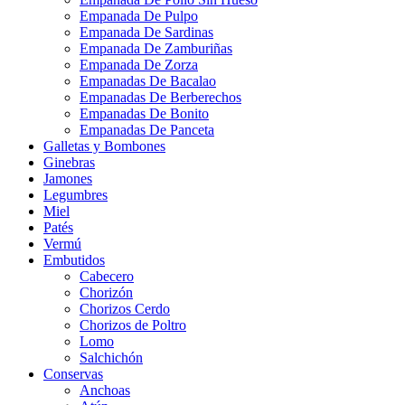
Empanada De Pulpo
Empanada De Sardinas
Empanada De Zamburiñas
Empanada De Zorza
Empanadas De Bacalao
Empanadas De Berberechos
Empanadas De Bonito
Empanadas De Panceta
Galletas y Bombones
Ginebras
Jamones
Legumbres
Miel
Patés
Vermú
Embutidos
Cabecero
Chorizón
Chorizos Cerdo
Chorizos de Poltro
Lomo
Salchichón
Conservas
Anchoas