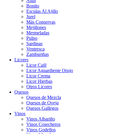
Atún
Bonito
Esculas Al Ajillo
Jurel
Más Conservas
Mejillones
Mermeladas
Pulpo
Sardinas
Ventresca
Zamburiñas
Licores
Licor Café
Licor Aguardiente Orujo
Licor Crema
Licor Hierbas
Otros Licores
Quesos
Quesos de Mezcla
Quesos de Oveja
Quesos Gallegos
Vinos
Vinos Albariño
Vinos Cosecheros
Vinos Godellos