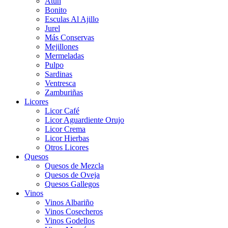
Atún
Bonito
Esculas Al Ajillo
Jurel
Más Conservas
Mejillones
Mermeladas
Pulpo
Sardinas
Ventresca
Zamburiñas
Licores
Licor Café
Licor Aguardiente Orujo
Licor Crema
Licor Hierbas
Otros Licores
Quesos
Quesos de Mezcla
Quesos de Oveja
Quesos Gallegos
Vinos
Vinos Albariño
Vinos Cosecheros
Vinos Godellos