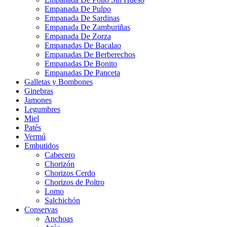
Empanada De Pulpo
Empanada De Sardinas
Empanada De Zamburiñas
Empanada De Zorza
Empanadas De Bacalao
Empanadas De Berberechos
Empanadas De Bonito
Empanadas De Panceta
Galletas y Bombones
Ginebras
Jamones
Legumbres
Miel
Patés
Vermú
Embutidos
Cabecero
Chorizón
Chorizos Cerdo
Chorizos de Poltro
Lomo
Salchichón
Conservas
Anchoas