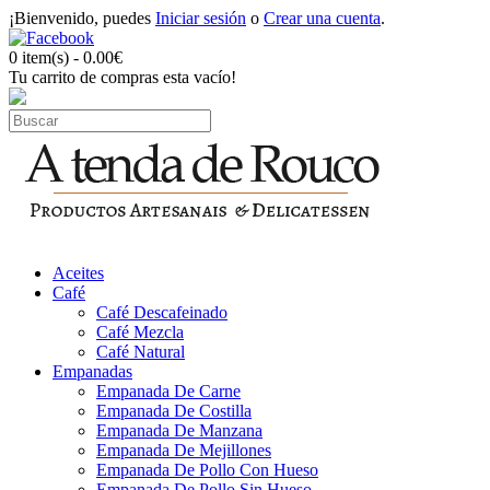
¡Bienvenido, puedes
Iniciar sesión
o
Crear una cuenta
.
0 item(s) - 0.00€
Tu carrito de compras esta vacío!
Aceites
Café
Café Descafeinado
Café Mezcla
Café Natural
Empanadas
Empanada De Carne
Empanada De Costilla
Empanada De Manzana
Empanada De Mejillones
Empanada De Pollo Con Hueso
Empanada De Pollo Sin Hueso