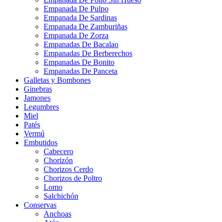
Empanada De Pulpo
Empanada De Sardinas
Empanada De Zamburiñas
Empanada De Zorza
Empanadas De Bacalao
Empanadas De Berberechos
Empanadas De Bonito
Empanadas De Panceta
Galletas y Bombones
Ginebras
Jamones
Legumbres
Miel
Patés
Vermú
Embutidos
Cabecero
Chorizón
Chorizos Cerdo
Chorizos de Poltro
Lomo
Salchichón
Conservas
Anchoas