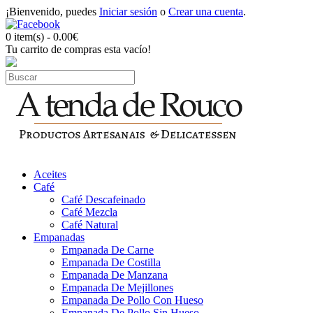
¡Bienvenido, puedes
Iniciar sesión
o
Crear una cuenta
.
0 item(s) - 0.00€
Tu carrito de compras esta vacío!
Aceites
Café
Café Descafeinado
Café Mezcla
Café Natural
Empanadas
Empanada De Carne
Empanada De Costilla
Empanada De Manzana
Empanada De Mejillones
Empanada De Pollo Con Hueso
Empanada De Pollo Sin Hueso