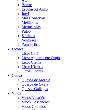
Atún
Bonito
Esculas Al Ajillo
Jurel
Más Conservas
Mejillones
Mermeladas
Pulpo
Sardinas
Ventresca
Zamburiñas
Licores
Licor Café
Licor Aguardiente Orujo
Licor Crema
Licor Hierbas
Otros Licores
Quesos
Quesos de Mezcla
Quesos de Oveja
Quesos Gallegos
Vinos
Vinos Albariño
Vinos Cosecheros
Vinos Godellos