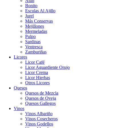
Atún
Bonito
Esculas Al Ajillo
Jurel
Más Conservas
Mejillones
Mermeladas
Pulpo
Sardinas
Ventresca
Zamburiñas
Licores
Licor Café
Licor Aguardiente Orujo
Licor Crema
Licor Hierbas
Otros Licores
Quesos
Quesos de Mezcla
Quesos de Oveja
Quesos Gallegos
Vinos
Vinos Albariño
Vinos Cosecheros
Vinos Godellos