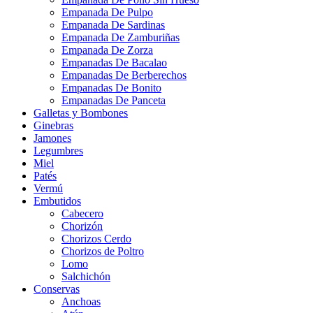
Empanada De Pulpo
Empanada De Sardinas
Empanada De Zamburiñas
Empanada De Zorza
Empanadas De Bacalao
Empanadas De Berberechos
Empanadas De Bonito
Empanadas De Panceta
Galletas y Bombones
Ginebras
Jamones
Legumbres
Miel
Patés
Vermú
Embutidos
Cabecero
Chorizón
Chorizos Cerdo
Chorizos de Poltro
Lomo
Salchichón
Conservas
Anchoas