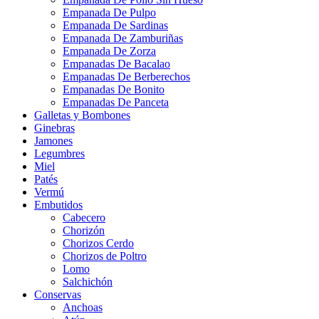
Empanada De Pulpo
Empanada De Sardinas
Empanada De Zamburiñas
Empanada De Zorza
Empanadas De Bacalao
Empanadas De Berberechos
Empanadas De Bonito
Empanadas De Panceta
Galletas y Bombones
Ginebras
Jamones
Legumbres
Miel
Patés
Vermú
Embutidos
Cabecero
Chorizón
Chorizos Cerdo
Chorizos de Poltro
Lomo
Salchichón
Conservas
Anchoas