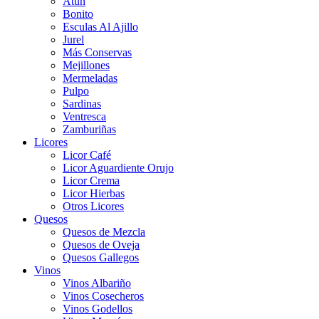
Atún
Bonito
Esculas Al Ajillo
Jurel
Más Conservas
Mejillones
Mermeladas
Pulpo
Sardinas
Ventresca
Zamburiñas
Licores
Licor Café
Licor Aguardiente Orujo
Licor Crema
Licor Hierbas
Otros Licores
Quesos
Quesos de Mezcla
Quesos de Oveja
Quesos Gallegos
Vinos
Vinos Albariño
Vinos Cosecheros
Vinos Godellos