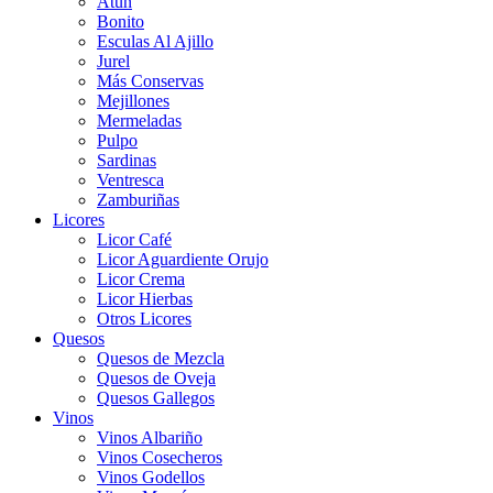
Atún
Bonito
Esculas Al Ajillo
Jurel
Más Conservas
Mejillones
Mermeladas
Pulpo
Sardinas
Ventresca
Zamburiñas
Licores
Licor Café
Licor Aguardiente Orujo
Licor Crema
Licor Hierbas
Otros Licores
Quesos
Quesos de Mezcla
Quesos de Oveja
Quesos Gallegos
Vinos
Vinos Albariño
Vinos Cosecheros
Vinos Godellos