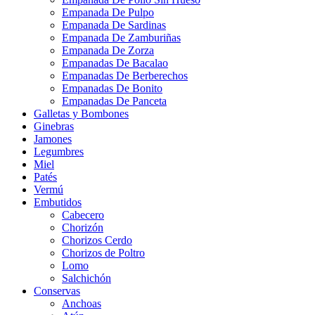
Empanada De Pulpo
Empanada De Sardinas
Empanada De Zamburiñas
Empanada De Zorza
Empanadas De Bacalao
Empanadas De Berberechos
Empanadas De Bonito
Empanadas De Panceta
Galletas y Bombones
Ginebras
Jamones
Legumbres
Miel
Patés
Vermú
Embutidos
Cabecero
Chorizón
Chorizos Cerdo
Chorizos de Poltro
Lomo
Salchichón
Conservas
Anchoas