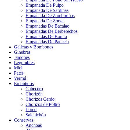
Empanada De Pulpo
Empanada De Sardinas
Empanada De Zamburiñas
Empanada De Zorza
Empanadas De Bacalao
Empanadas De Berberechos
Empanadas De Bonito
Empanadas De Panceta
Galletas y Bombones
Ginebras
Jamones
Legumbres
Miel
Patés
Vermú
Embutidos
Cabecero
Chorizón
Chorizos Cerdo
Chorizos de Poltro
Lomo
Salchichón
Conservas
Anchoas