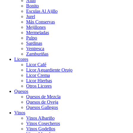
Atún
Bonito
Esculas Al Ajillo
Jurel
Más Conservas
Mejillones
Mermeladas
Pulpo
Sardinas
Ventresca
Zamburiñas
Licores
Licor Café
Licor Aguardiente Orujo
Licor Crema
Licor Hierbas
Otros Licores
Quesos
Quesos de Mezcla
Quesos de Oveja
Quesos Gallegos
Vinos
Vinos Albariño
Vinos Cosecheros
Vinos Godellos