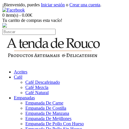
¡Bienvenido, puedes
Iniciar sesión
o
Crear una cuenta
.
0 item(s) - 0.00€
Tu carrito de compras esta vacío!
Aceites
Café
Café Descafeinado
Café Mezcla
Café Natural
Empanadas
Empanada De Carne
Empanada De Costilla
Empanada De Manzana
Empanada De Mejillones
Empanada De Pollo Con Hueso
Empanada De Pollo Sin Hueso