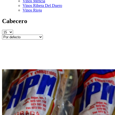
Vinos Mencía
Vinos Ribera Del Duero
Vinos Rioja
Cabecero