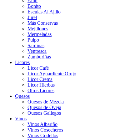
Atún
Bonito
Esculas Al Ajillo
Jurel
Más Conservas
Mejillones
Mermeladas
Pulpo
Sardinas
Ventresca
Zamburiñas
Licores
Licor Café
Licor Aguardiente Orujo
Licor Crema
Licor Hierbas
Otros Licores
Quesos
Quesos de Mezcla
Quesos de Oveja
Quesos Gallegos
Vinos
Vinos Albariño
Vinos Cosecheros
Vinos Godellos