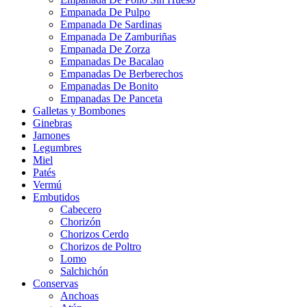
Empanada De Pulpo
Empanada De Sardinas
Empanada De Zamburiñas
Empanada De Zorza
Empanadas De Bacalao
Empanadas De Berberechos
Empanadas De Bonito
Empanadas De Panceta
Galletas y Bombones
Ginebras
Jamones
Legumbres
Miel
Patés
Vermú
Embutidos
Cabecero
Chorizón
Chorizos Cerdo
Chorizos de Poltro
Lomo
Salchichón
Conservas
Anchoas