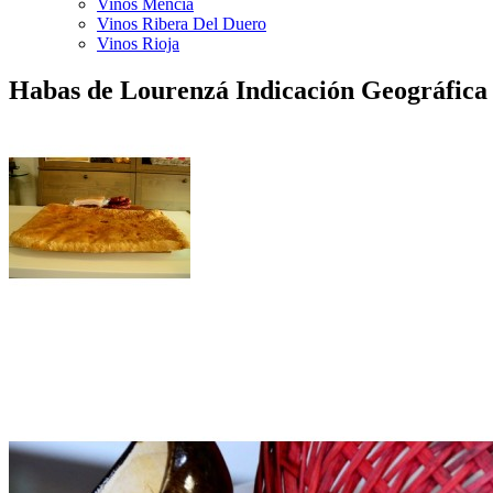
Vinos Mencía
Vinos Ribera Del Duero
Vinos Rioja
Habas de Lourenzá Indicación Geográfica 