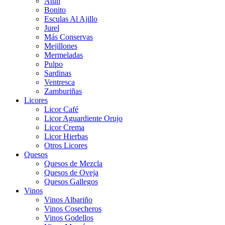
Atún
Bonito
Esculas Al Ajillo
Jurel
Más Conservas
Mejillones
Mermeladas
Pulpo
Sardinas
Ventresca
Zamburiñas
Licores
Licor Café
Licor Aguardiente Orujo
Licor Crema
Licor Hierbas
Otros Licores
Quesos
Quesos de Mezcla
Quesos de Oveja
Quesos Gallegos
Vinos
Vinos Albariño
Vinos Cosecheros
Vinos Godellos