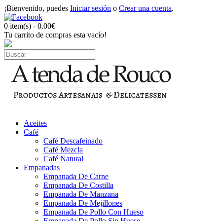
¡Bienvenido, puedes
Iniciar sesión
o
Crear una cuenta
.
0 item(s) - 0.00€
Tu carrito de compras esta vacío!
Aceites
Café
Café Descafeinado
Café Mezcla
Café Natural
Empanadas
Empanada De Carne
Empanada De Costilla
Empanada De Manzana
Empanada De Mejillones
Empanada De Pollo Con Hueso
Empanada De Pollo Sin Hueso