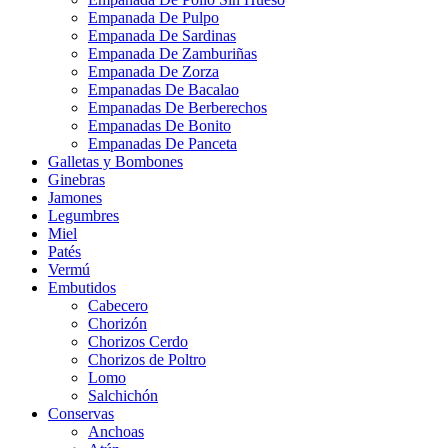
Empanada De Pulpo
Empanada De Sardinas
Empanada De Zamburiñas
Empanada De Zorza
Empanadas De Bacalao
Empanadas De Berberechos
Empanadas De Bonito
Empanadas De Panceta
Galletas y Bombones
Ginebras
Jamones
Legumbres
Miel
Patés
Vermú
Embutidos
Cabecero
Chorizón
Chorizos Cerdo
Chorizos de Poltro
Lomo
Salchichón
Conservas
Anchoas