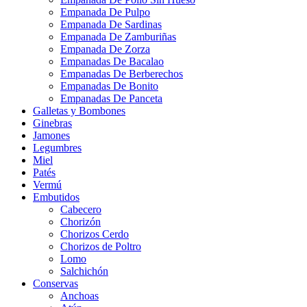
Empanada De Pulpo
Empanada De Sardinas
Empanada De Zamburiñas
Empanada De Zorza
Empanadas De Bacalao
Empanadas De Berberechos
Empanadas De Bonito
Empanadas De Panceta
Galletas y Bombones
Ginebras
Jamones
Legumbres
Miel
Patés
Vermú
Embutidos
Cabecero
Chorizón
Chorizos Cerdo
Chorizos de Poltro
Lomo
Salchichón
Conservas
Anchoas