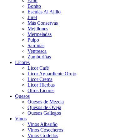
Atún
Bonito
Esculas Al Ajillo
Jurel
Más Conservas
Mejillones
Mermeladas
Pulpo
Sardinas
Ventresca
Zamburiñas
Licores
Licor Café
Licor Aguardiente Orujo
Licor Crema
Licor Hierbas
Otros Licores
Quesos
Quesos de Mezcla
Quesos de Oveja
Quesos Gallegos
Vinos
Vinos Albariño
Vinos Cosecheros
Vinos Godellos