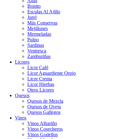
Atún
Bonito
Esculas Al Ajillo
Jurel
Más Conservas
Mejillones
Mermeladas
Pulpo
Sardinas
Ventresca
Zamburiñas
Licores
Licor Café
Licor Aguardiente Orujo
Licor Crema
Licor Hierbas
Otros Licores
Quesos
Quesos de Mezcla
Quesos de Oveja
Quesos Gallegos
Vinos
Vinos Albariño
Vinos Cosecheros
Vinos Godellos