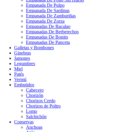
Empanada De Pulpo
Empanada De Sardinas
Empanada De Zamburiñas
Empanada De Zorza
Empanadas De Bacalao
Empanadas De Berberechos
Empanadas De Bonito
Empanadas De Panceta
Galletas y Bombones
Ginebras
Jamones
Legumbres
Miel
Patés
Vermú
Embutidos
Cabecero
Chorizón
Chorizos Cerdo
Chorizos de Poltro
Lomo
Salchichón
Conservas
Anchoas