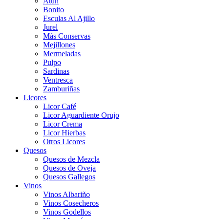
Atún
Bonito
Esculas Al Ajillo
Jurel
Más Conservas
Mejillones
Mermeladas
Pulpo
Sardinas
Ventresca
Zamburiñas
Licores
Licor Café
Licor Aguardiente Orujo
Licor Crema
Licor Hierbas
Otros Licores
Quesos
Quesos de Mezcla
Quesos de Oveja
Quesos Gallegos
Vinos
Vinos Albariño
Vinos Cosecheros
Vinos Godellos