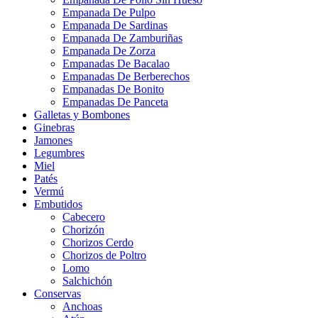
Empanada De Pulpo
Empanada De Sardinas
Empanada De Zamburiñas
Empanada De Zorza
Empanadas De Bacalao
Empanadas De Berberechos
Empanadas De Bonito
Empanadas De Panceta
Galletas y Bombones
Ginebras
Jamones
Legumbres
Miel
Patés
Vermú
Embutidos
Cabecero
Chorizón
Chorizos Cerdo
Chorizos de Poltro
Lomo
Salchichón
Conservas
Anchoas