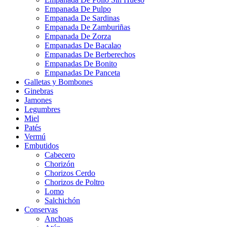
Empanada De Pulpo
Empanada De Sardinas
Empanada De Zamburiñas
Empanada De Zorza
Empanadas De Bacalao
Empanadas De Berberechos
Empanadas De Bonito
Empanadas De Panceta
Galletas y Bombones
Ginebras
Jamones
Legumbres
Miel
Patés
Vermú
Embutidos
Cabecero
Chorizón
Chorizos Cerdo
Chorizos de Poltro
Lomo
Salchichón
Conservas
Anchoas