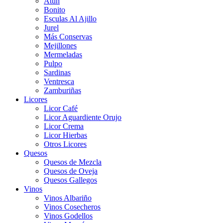
Atún
Bonito
Esculas Al Ajillo
Jurel
Más Conservas
Mejillones
Mermeladas
Pulpo
Sardinas
Ventresca
Zamburiñas
Licores
Licor Café
Licor Aguardiente Orujo
Licor Crema
Licor Hierbas
Otros Licores
Quesos
Quesos de Mezcla
Quesos de Oveja
Quesos Gallegos
Vinos
Vinos Albariño
Vinos Cosecheros
Vinos Godellos