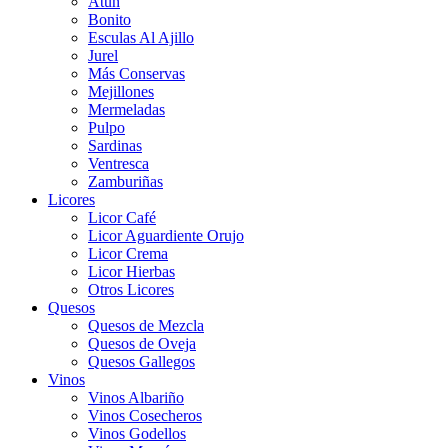
Atún
Bonito
Esculas Al Ajillo
Jurel
Más Conservas
Mejillones
Mermeladas
Pulpo
Sardinas
Ventresca
Zamburiñas
Licores
Licor Café
Licor Aguardiente Orujo
Licor Crema
Licor Hierbas
Otros Licores
Quesos
Quesos de Mezcla
Quesos de Oveja
Quesos Gallegos
Vinos
Vinos Albariño
Vinos Cosecheros
Vinos Godellos