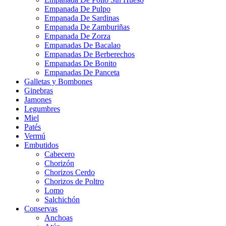
Empanada De Pulpo
Empanada De Sardinas
Empanada De Zamburiñas
Empanada De Zorza
Empanadas De Bacalao
Empanadas De Berberechos
Empanadas De Bonito
Empanadas De Panceta
Galletas y Bombones
Ginebras
Jamones
Legumbres
Miel
Patés
Vermú
Embutidos
Cabecero
Chorizón
Chorizos Cerdo
Chorizos de Poltro
Lomo
Salchichón
Conservas
Anchoas