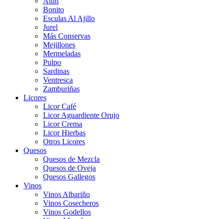
Atún
Bonito
Esculas Al Ajillo
Jurel
Más Conservas
Mejillones
Mermeladas
Pulpo
Sardinas
Ventresca
Zamburiñas
Licores
Licor Café
Licor Aguardiente Orujo
Licor Crema
Licor Hierbas
Otros Licores
Quesos
Quesos de Mezcla
Quesos de Oveja
Quesos Gallegos
Vinos
Vinos Albariño
Vinos Cosecheros
Vinos Godellos