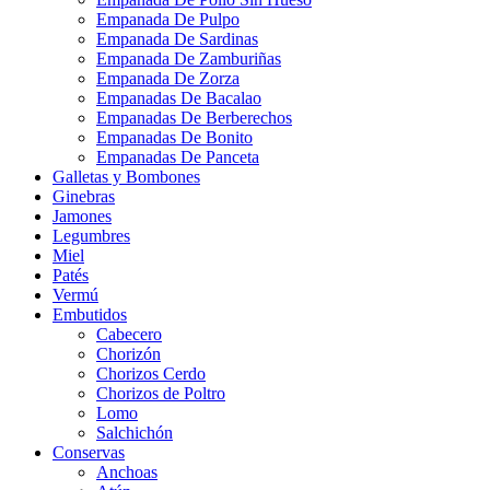
Empanada De Pulpo
Empanada De Sardinas
Empanada De Zamburiñas
Empanada De Zorza
Empanadas De Bacalao
Empanadas De Berberechos
Empanadas De Bonito
Empanadas De Panceta
Galletas y Bombones
Ginebras
Jamones
Legumbres
Miel
Patés
Vermú
Embutidos
Cabecero
Chorizón
Chorizos Cerdo
Chorizos de Poltro
Lomo
Salchichón
Conservas
Anchoas