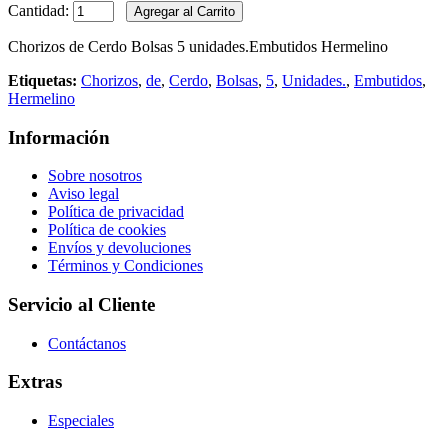
Cantidad:
Chorizos de Cerdo Bolsas 5 unidades.Embutidos Hermelino
Etiquetas:
Chorizos
,
de
,
Cerdo
,
Bolsas
,
5
,
Unidades.
,
Embutidos
,
Hermelino
Información
Sobre nosotros
Aviso legal
Política de privacidad
Política de cookies
Envíos y devoluciones
Términos y Condiciones
Servicio al Cliente
Contáctanos
Extras
Especiales